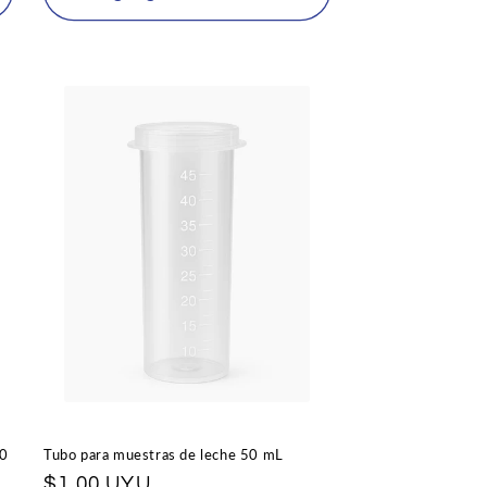
00
Tubo para muestras de leche 50 mL
Precio
$1,00 UYU