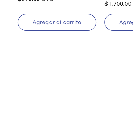
Precio
$1.700,00
habitual
habitual
Agregar al carrito
Agreg