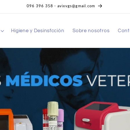
096 396 358 - avixvgs@gmail.com
Higiene y Desinsfcción
Sobre nosotros
Cont