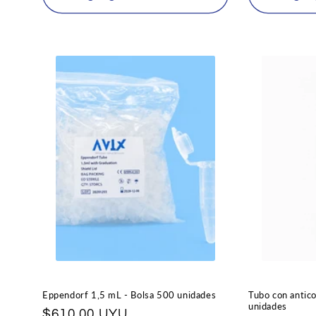
Eppendorf 1,5 mL - Bolsa 500 unidades
Tubo con anti
unidades
Precio
$610,00 UYU