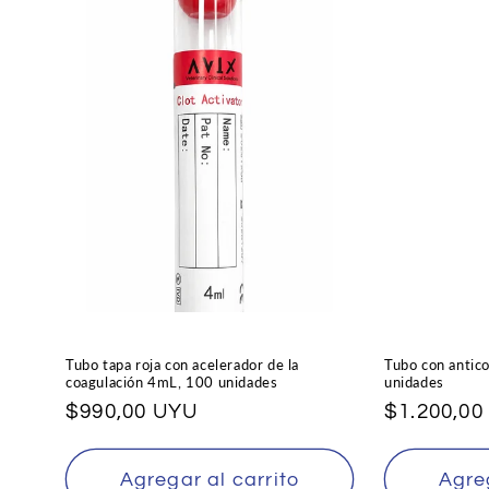
Tubo tapa roja con acelerador de la
Tubo con antic
coagulación 4mL, 100 unidades
unidades
Precio
$990,00 UYU
Precio
$1.200,00
habitual
habitual
Agregar al carrito
Agreg