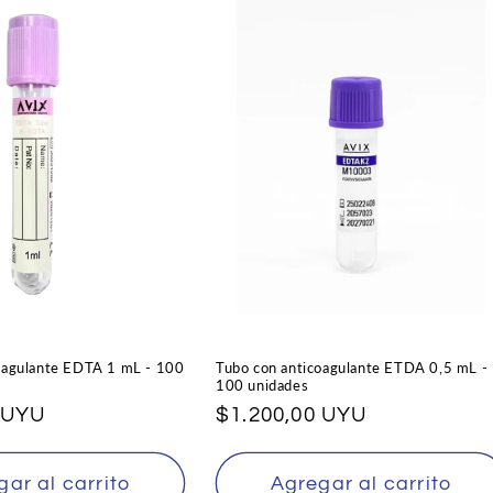
oagulante EDTA 1 mL - 100
Tubo con anticoagulante ETDA 0,5 mL -
100 unidades
 UYU
Precio
$1.200,00 UYU
habitual
ar al carrito
Agregar al carrito